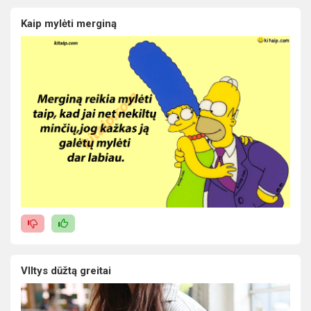
Kaip mylėti merginą
VIltys dūžtą greitai