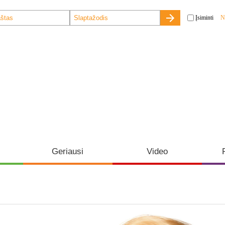
Įsiminti
N
Geriausi
Video