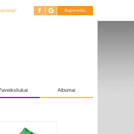
Registruokis
eprisijungi?
Paveiksliukai
Albumai