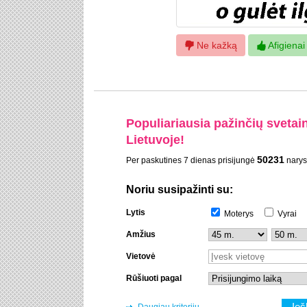
Ne kažką
Afigienai