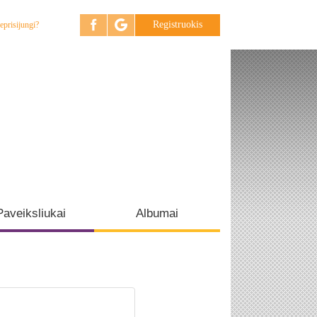
Registruokis
eprisijungi?
Paveiksliukai
Albumai