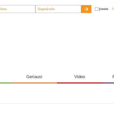
Įsiminti
N
Geriausi
Video