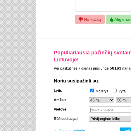
Ne kažką
Afigienai