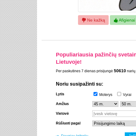
Ne kažką
Afigienai