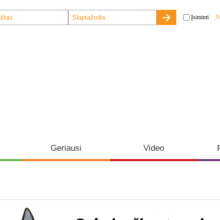
Įsiminti
N
Geriausi
Video