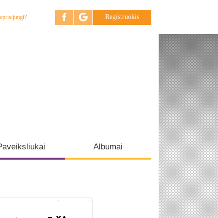
Registruokis
eprisijungi?
Paveiksliukai
Albumai