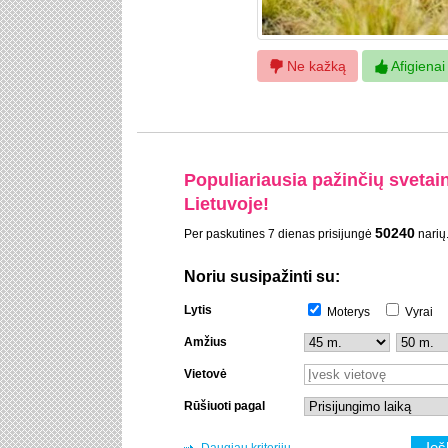
Ne kažką
Afigienai