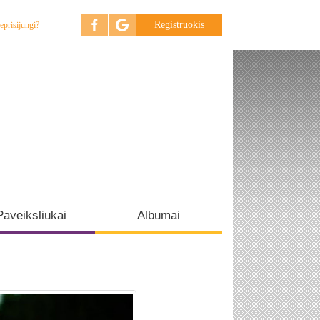
Registruokis
eprisijungi?
Paveiksliukai
Albumai