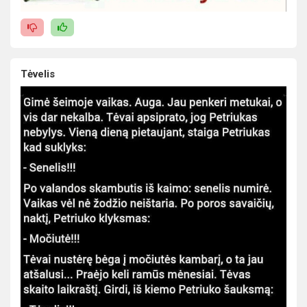
Tėvelis