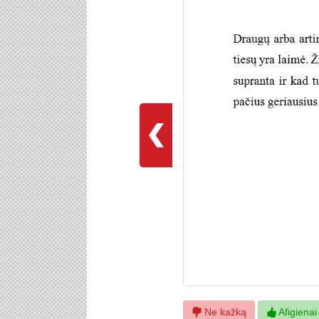
Ne kažką
Afigienai