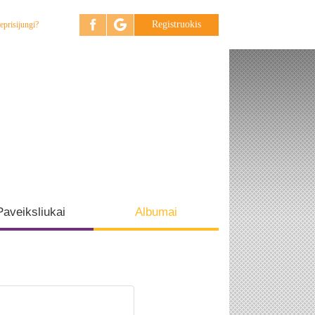
Registruokis
eprisijungi?
Paveiksliukai
Albumai