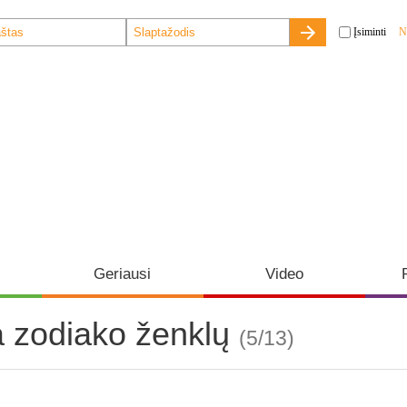
Įsiminti
N
Geriausi
Video
a zodiako ženklų
(5/13)