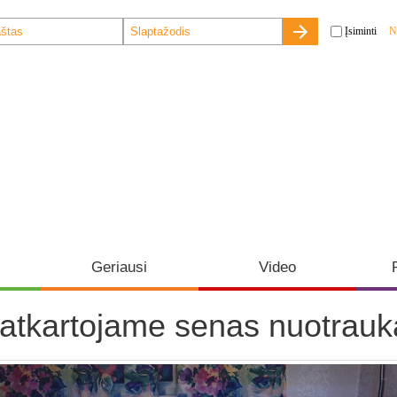
Įsiminti
N
Geriausi
Video
- atkartojame senas nuotrau