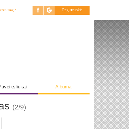
Registruokis
eprisijungi?
Paveiksliukai
Albumai
kas
(2/9)