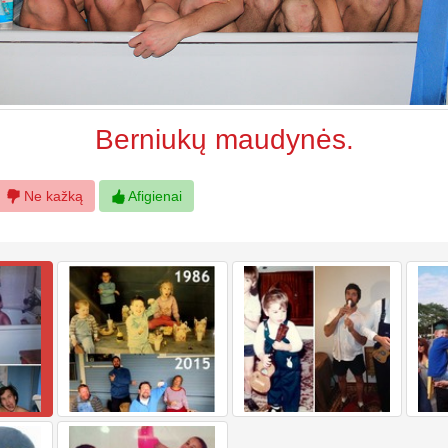
Berniukų maudynės.
Ne kažką
Afigienai