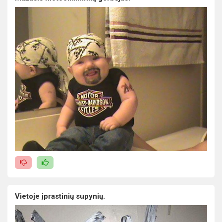
Vietoje įprastinių supynių.