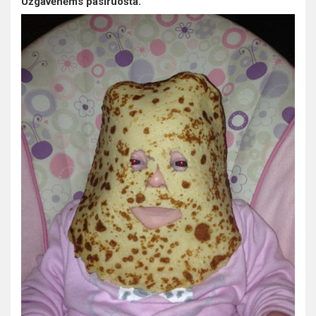
Užgavėnėms pasiruošta.