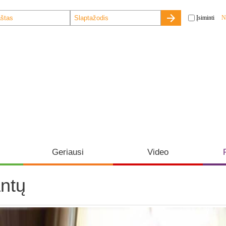
Įsiminti
N
Geriausi
Video
ntų