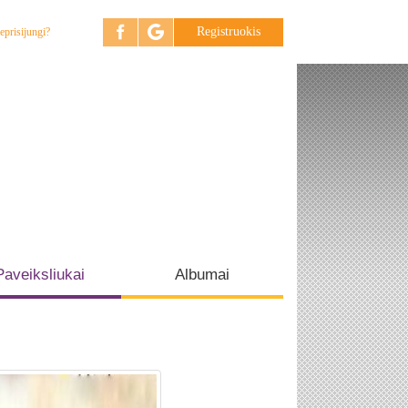
Registruokis
eprisijungi?
Paveiksliukai
Albumai