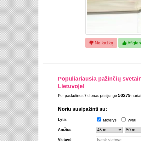
Ne kažką
Afigien