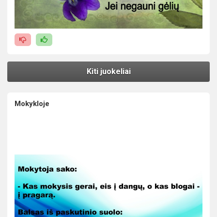
Kiti juokeliai
Mokykloje