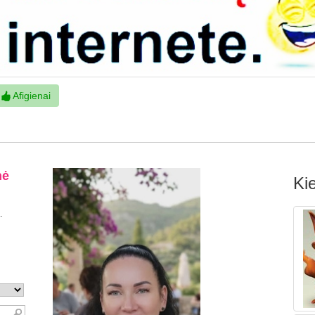
Afigienai
Kie