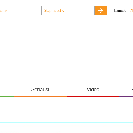
Įsiminti
N
Geriausi
Video