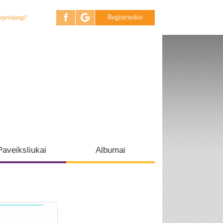
Registruokis
eprisijungi?
Paveiksliukai
Albumai