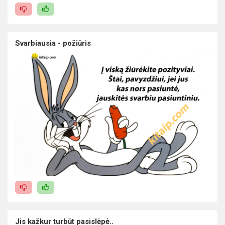
Svarbiausia - požiūris
Jis kažkur turbūt pasislėpė..